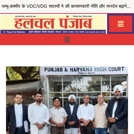
मुख्यमंत्री भगवंत सिंह मान की ‘मेरी रसोई योजना’ से जरूरतमंद परिवारों को राहत, जालंधर सेंट्रल हलका इं...