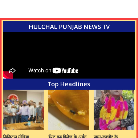
HULCHAL PUNJAB NEWS TV
Top Headlines
डिजिटल मीडिया
ईस्ट वुड विलेज के अर्बन
जम्मू-कश्मीर के