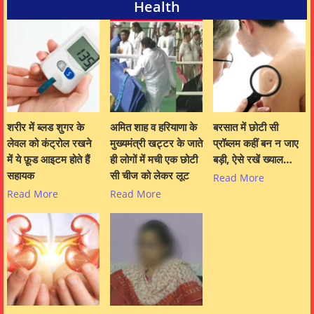
Health
शरीर में ब्लड शुगर के
अमित शाह व हरियाणा के
बरसात में छोटी सी
लेवल को कंट्रोल रखने
मुख्यमंत्री खट्टर के जाते
प्रॉब्लम कहीं बन न जाए
में ये फ़ूड आइटम होते हैं
ही लोगों में मची एक छोटी
बड़ी, ऐसे रखें ख्याल…
सहायक
सी चीज को लेकर लूट
Read More
Read More
Read More