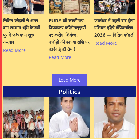
नितिन कोहली ने अमर
PUDA की सख्ती तय:
जालंधर में पहली बार होगा
बाग श्मशान भूमि के वर्षों
डिफॉल्टर कॉलोनाइज़रों
एशियन हॉक़ी चैंपियनशिप
पुराने रुके काम शुरू
पर कसेगा शिकंजा,
2026 — नितिन कोहली
करवाए
करोड़ों की बकाया राशि पर
Read More
कार्रवाई की तैयारी
Read More
Read More
Load More
Politics