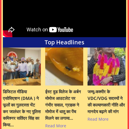
Top Headlines
डिजिटल मीडिया
ईस्ट वुड विलेज के अर्बन
जम्मू-कश्मीर के
एसोसिएशन (DMA ) ने
मोमोज आउटलेट पर
VDC/VDG सदस्यों ने
फूलों का गुलदस्ता भेंट
गंभीर सवाल, ग्राहक ने
की कल्याणकारी नीति और
कर जालंधर के नए पुलिस
मोमोज में धातु का पेंच
मानदेय बढ़ाने की मांग
कमिश्नर सतिंदर सिंह का
मिलने का लगाया…
Read More
किया…
Read More