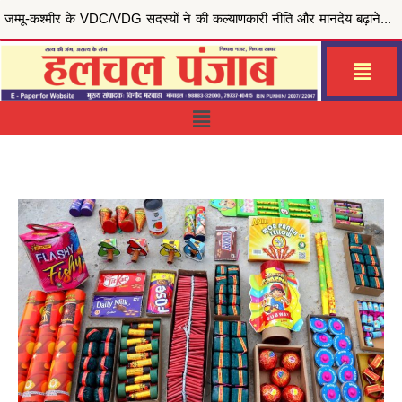
मुख्यमंत्री भगवंत सिंह मान की ‘मेरी रसोई योजना’ से जरूरतमंद परिवारों को राहत, जालंधर सेंट्रल हलका इं...