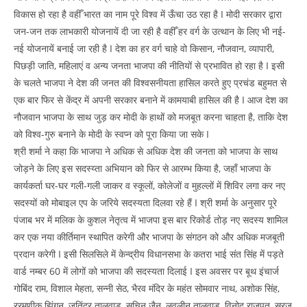
विकास हो रहा है वहीँ भारत का नाम पूरे विश्व में ऊँचा उठ रहा है I मोदी सरकार द्वारा
जन-जन तक लाभकारी योजनायें दी जा रही है वहीँ हर वर्ग के उत्थान के लिए भी नई-
नई योजनायें बनाई जा रही है I देश का हर वर्ग चाहे वो किसान, नौजवान, व्यापारी,
पिछड़ी जाति, महिलाएं व अन्य जनता भाजपा की नीतियों से प्रभावित हो रहा है I इसी
के चलते भाजपा ने देश की जनत की विश्वसनीयता हासिल करते हुए प्रचंड बहुमत से
एक बार फिर से केंद्र में अपनी सरकार बनाने में कामयाबी हासिल की है I आज देश का
नौजवान भाजपा के साथ जुड़ कर मोदी के हाथों को मजबूत करना चाहता है, ताकि देश
को विश्व-गुरु बनाने के मोदी के स्वप्न को पूरा किया जा सके I
श्री शर्मा ने कहा कि भाजपा ने अधिक से अधिक देश की जनता को भाजपा के साथ
जोड़ने के लिए इस सदस्य्ता अभियान को फिर से आरम्भ किया है, जहाँ भाजपा के
कार्यकर्ता घर-घर गली-गली जाकर व स्कूलों, कोलेजों व मुहल्लों में शिविर लगा कर नए
सदस्यों को मोबाइल एप के जरिये सदस्यता दिलवा रहे हैं I श्री शर्मा के अनुसार पूरे
पंजाब भर में मलिक के कुशल नेतृत्व में भाजपा इस बार रिकोर्ड तोड़ नए सदस्य शामिल
कर एक नया कीर्तिमान स्थापित करेगी और भाजपा के संगठन को और अधिक मजबूती
प्रदान करेगी I इसी सिलसिले में केन्द्रीय विधानसभा के कतरा भाई संत सिंह में पड़ते
वार्ड नम्बर 60 में लोगों को भाजपा की सदस्यता दिलाई I इस अवसर पर बूथ इंचार्ज
गोबिंद राम, विशाल मेहता, सन्नी सेठ, भैरव मंदिर के महंत सोमवार नाथ, अशोक सिंह,
ररमणीक झिंगन, जतिंदर तालवाड़, सचिन जैन, लवलीन तालवाड़, विनोद राजपूत, सूरज