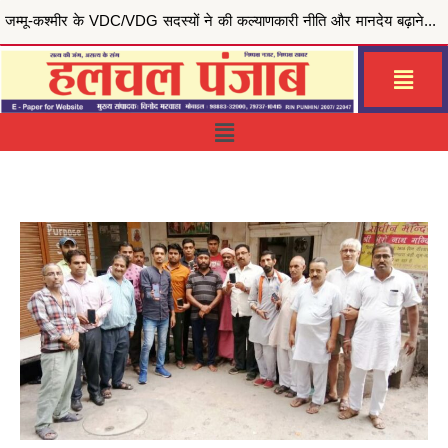
मुख्यमंत्री भगवंत सिंह मान की ‘मेरी रसोई योजना’ से जरूरतमंद परिवारों को राहत, जालंधर सेंट्रल हलका इं...