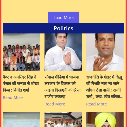
Load More
Politics
कैप्टन अमरिंदर सिंह ने
सोशल मीडिया में भाजपा
राजनीति के क्षेत्र में सिद्धू
पंजाब की जनता से धोखा
सरकार के विकास को
की स्थिति नाच ना जाने
किया : विनीत शर्मा
आइना दिखाएगी कांग्रेस:
आँगन टेड़ा वाली : सन्नी
राजीव कक्कड़
शर्मा , कहा: श्वेत मलिक…
Read More
Read More
Read More