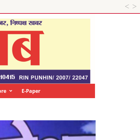
re
E-Paper