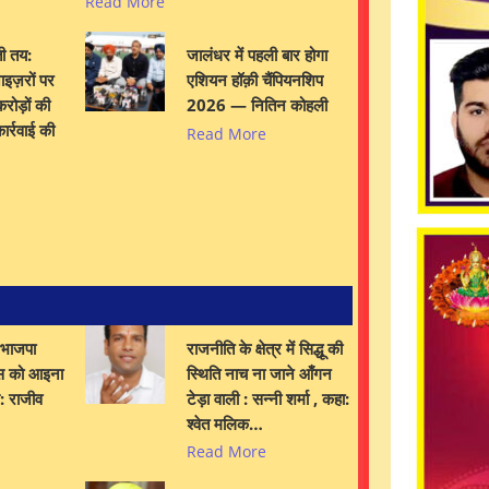
Read More
ी तय:
जालंधर में पहली बार होगा
इज़रों पर
एशियन हॉक़ी चैंपियनशिप
रोड़ों की
2026 — नितिन कोहली
ार्रवाई की
Read More
 भाजपा
राजनीति के क्षेत्र में सिद्धू की
स को आइना
स्थिति नाच ना जाने आँगन
स: राजीव
टेड़ा वाली : सन्नी शर्मा , कहा:
श्वेत मलिक…
Read More