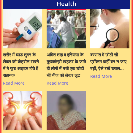
Health
शरीर में ब्लड शुगर के
अमित शाह व हरियाणा के
बरसात में छोटी सी
लेवल को कंट्रोल रखने
मुख्यमंत्री खट्टर के जाते
प्रॉब्लम कहीं बन न जाए
में ये फ़ूड आइटम होते हैं
ही लोगों में मची एक छोटी
बड़ी, ऐसे रखें ख्याल…
सहायक
सी चीज को लेकर लूट
Read More
Read More
Read More