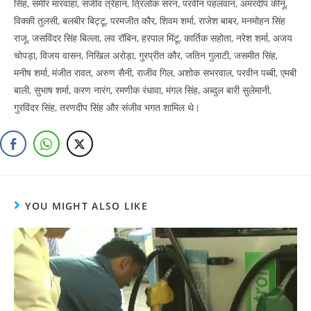
सिंह, समीर मारवाहा, संजीव त्रेहान, त्रिलोक सरन, परवीन पहलवान, अमरदीप कीनू,
विक्की तुलसी, बलबीर बिट्टू, परमजीत कौर, शिवम शर्मा, राजेश बाबर, मनमोहन सिंह
राजू, जसविंदर सिंह बिल्ला, लव रॉबिन, हरपाल मिंटू, कार्तिक सहोता, नरेश शर्मा, अजय
चोपड़ा, विजय वासन, निखिल अरोड़ा, गुरप्रीत कौर, जतिन गुलाटी, जसमीत सिंह,
मनीष शर्मा, मंजीत रावत, अरुण सैनी, राजीव गिल, अशोक सभरवाल, परवीन पब्बी, एमबी
बाली, सुभाष शर्मा, करण नारंग, रमणीक रंधावा, मंगल सिंह, अब्दुल बारी सुलेमानी,
गुरविंदर सिंह, तरणदीप सिंह और संजीव भगत शामिल थे।
YOU MIGHT ALSO LIKE