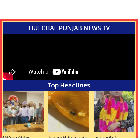
HULCHAL PUNJAB NEWS TV
Top Headlines
डिजिटल मीडिया
ईस्ट वुड विलेज के अर्बन
जम्मू-कश्मीर के