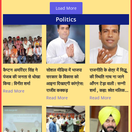
Load More
Politics
कैप्टन अमरिंदर सिंह ने
सोशल मीडिया में भाजपा
राजनीति के क्षेत्र में सिद्धू
पंजाब की जनता से धोखा
सरकार के विकास को
की स्थिति नाच ना जाने
किया : विनीत शर्मा
आइना दिखाएगी कांग्रेस:
आँगन टेड़ा वाली : सन्नी
राजीव कक्कड़
शर्मा , कहा: श्वेत मलिक…
Read More
Read More
Read More