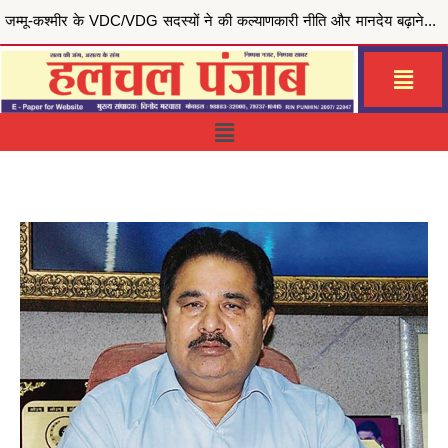
मुख्यमंत्री भगवंत सिंह मान की ‘मेरी रसोई योजना’ से जरूरतमंद परिवारों को राहत, जालंधर सेंट्रल हलका इं...