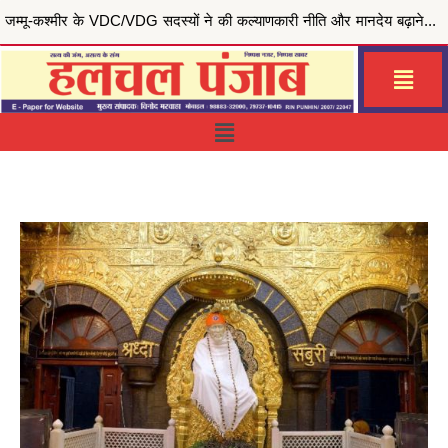
मुख्यमंत्री भगवंत सिंह मान की ‘मेरी रसोई योजना’ से जरूरतमंद परिवारों को राहत, जालंधर सेंट्रल हलका इं...