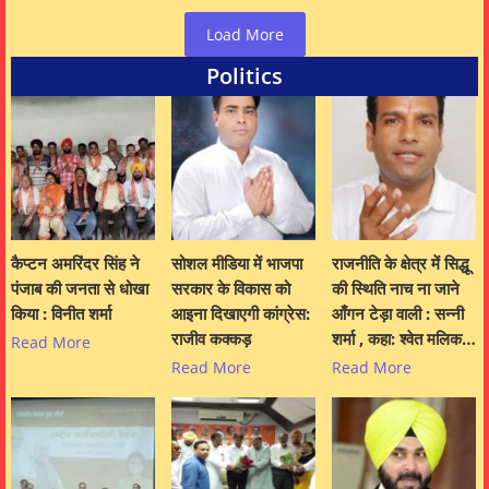
Load More
Politics
कैप्टन अमरिंदर सिंह ने
सोशल मीडिया में भाजपा
राजनीति के क्षेत्र में सिद्धू
पंजाब की जनता से धोखा
सरकार के विकास को
की स्थिति नाच ना जाने
किया : विनीत शर्मा
आइना दिखाएगी कांग्रेस:
आँगन टेड़ा वाली : सन्नी
राजीव कक्कड़
शर्मा , कहा: श्वेत मलिक…
Read More
Read More
Read More