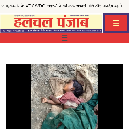
मुख्यमंत्री भगवंत सिंह मान की ‘मेरी रसोई योजना’ से जरूरतमंद परिवारों को राहत, जालंधर सेंट्रल हलका इं...