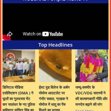
Top Headlines
डिजिटल मीडिया
ईस्ट वुड विलेज के अर्बन
जम्मू-कश्मीर के
एसोसिएशन (DMA ) ने
मोमोज आउटलेट पर
VDC/VDG सदस्यों ने
फूलों का गुलदस्ता भेंट
गंभीर सवाल, ग्राहक ने
की कल्याणकारी नीति और
कर जालंधर के नए पुलिस
मोमोज में धातु का पेंच
मानदेय बढ़ाने की मांग
कमिश्नर सतिंदर सिंह का
मिलने का लगाया…
Read More