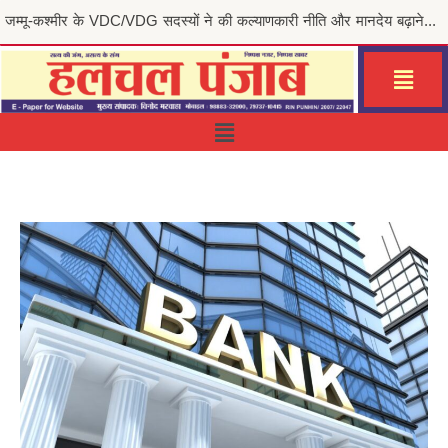
मुख्यमंत्री भगवंत सिंह मान की ‘मेरी रसोई योजना’ से जरूरतमंद परिवारों को राहत, जालंधर सेंट्रल हलका इं...