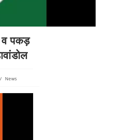
ा व पकड़
ावांडोल
/
News