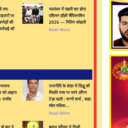
ी तय:
जालंधर में पहली बार होगा
इज़रों पर
एशियन हॉक़ी चैंपियनशिप
रोड़ों की
2026 — नितिन कोहली
ार्रवाई की
Read More
 भाजपा
राजनीति के क्षेत्र में सिद्धू की
स को आइना
स्थिति नाच ना जाने आँगन
स: राजीव
टेड़ा वाली : सन्नी शर्मा , कहा:
श्वेत मलिक…
Read More
य हो कर दे
बादल परिवार ने निजी