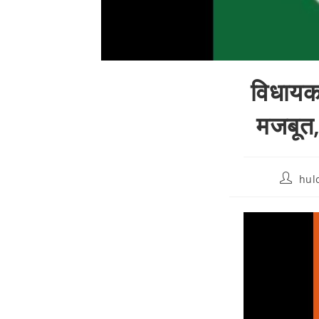
विधायक
मजबूत,
hul