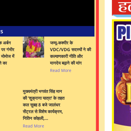
es
े अर्बन
जम्मू-कश्मीर के
पर गंभीर
VDC/VDG सदस्यों ने की
मोमोज में
कल्याणकारी नीति और
ने का
मानदेय बढ़ाने की मांग
Read More
मुख्यमंत्री भगवंत सिंह मान
की ‘शुक्राना यात्रा’ के तहत
कल सुबह 8 बजे जालंधर
सेंट्रल से विशेष कार्यक्रम,
नितिन कोहली,…
Read More