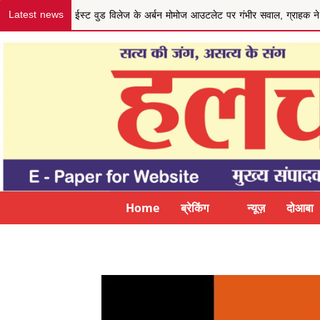
Latest news
जम्मू-कश्मीर के VDC/VDG सदस्यों ने की कल्याणकारी नीति और मानद
Home
ब्रेकिंग न्यूज़
दोआबा