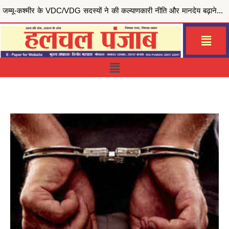
मुख्यमंत्री भगवंत सिंह मान की ‘मेरी रसोई योजना’ से जरूरतमंद परिवारों को राहत, जालंधर सेंट्रल हलका इं...