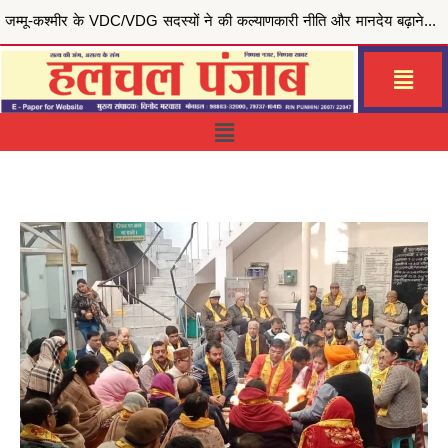
मुख्यमंत्री भगवंत सिंह मान की ‘मेरी रसोई योजना’ से जरूरतमंद परिवारों को राहत, जालंधर सेंट्रल हलका इं...