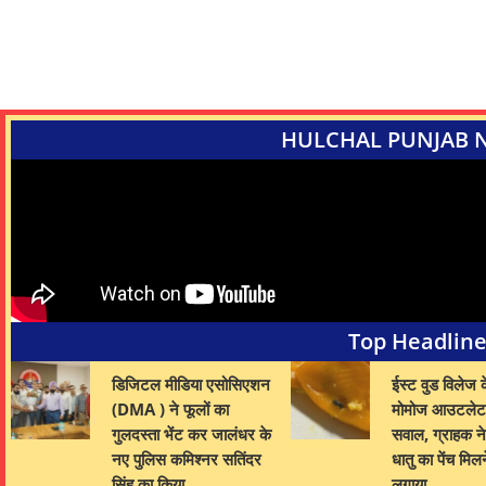
HULCHAL PUNJAB 
Top Headlin
डिजिटल मीडिया एसोसिएशन
ईस्ट वुड विलेज क
(DMA ) ने फूलों का
मोमोज आउटलेट 
गुलदस्ता भेंट कर जालंधर के
सवाल, ग्राहक ने 
नए पुलिस कमिश्नर सतिंदर
धातु का पेंच मिल
सिंह का किया…
लगाया…