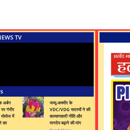
NEWS TV
es
े अर्बन
जम्मू-कश्मीर के
पर गंभीर
VDC/VDG सदस्यों ने की
मोमोज में
कल्याणकारी नीति और
ने का
मानदेय बढ़ाने की मांग