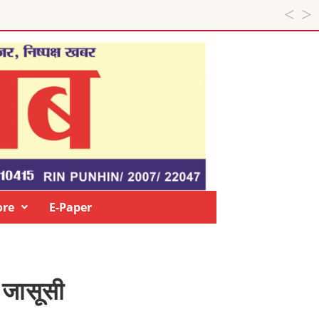
re
E-Paper
ा जासूसी