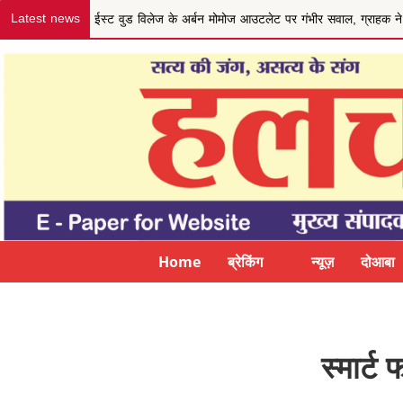
Latest news
जम्मू-कश्मीर के VDC/VDG सदस्यों ने की कल्याणकारी नीति और मानद
Home
ब्रेकिंग न्यूज़
दोआबा
स्मार्ट