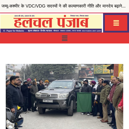
मुख्यमंत्री भगवंत सिंह मान की ‘मेरी रसोई योजना’ से जरूरतमंद परिवारों को राहत, जालंधर सेंट्रल हलका इं...