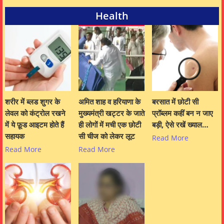
Health
शरीर में ब्लड शुगर के
अमित शाह व हरियाणा के
बरसात में छोटी सी
लेवल को कंट्रोल रखने
मुख्यमंत्री खट्टर के जाते
प्रॉब्लम कहीं बन न जाए
में ये फ़ूड आइटम होते हैं
ही लोगों में मची एक छोटी
बड़ी, ऐसे रखें ख्याल…
सहायक
सी चीज को लेकर लूट
Read More
Read More
Read More