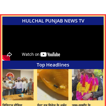
HULCHAL PUNJAB NEWS TV
Top Headlines
डिजिटल मीडिया
ईस्ट वुड विलेज के अर्बन
जम्मू-कश्मीर के