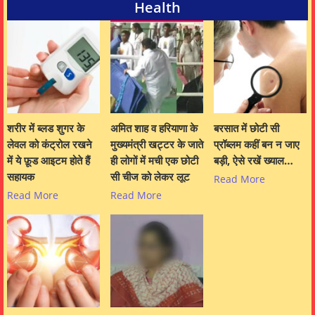
Health
शरीर में ब्लड शुगर के
अमित शाह व हरियाणा के
बरसात में छोटी सी
लेवल को कंट्रोल रखने
मुख्यमंत्री खट्टर के जाते
प्रॉब्लम कहीं बन न जाए
में ये फ़ूड आइटम होते हैं
ही लोगों में मची एक छोटी
बड़ी, ऐसे रखें ख्याल…
सहायक
सी चीज को लेकर लूट
Read More
Read More
Read More